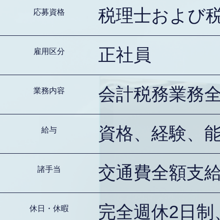
税理士および
応募資格
正社員
雇用区分
会計税務業務
業務内容
資格、経験、
給与
交通費全額支
諸手当
完全週休2日制
休日・休暇